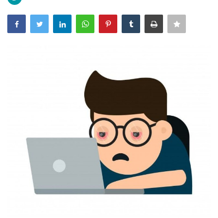
NASIONAL
INTERNASIONAL
TRAVEL
BISNIS
TEKNOLOGI
POLITIK
Religion
Opini