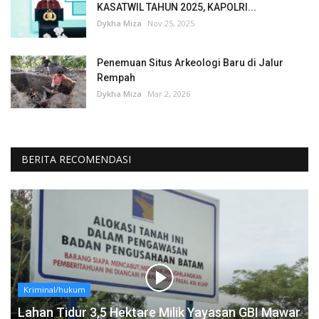
KASATWIL TAHUN 2025, KAPOLRI...
Dykha Miza
Nov 25, 2025
Penemuan Situs Arkeologi Baru di Jalur
Rempah
Dykha Miza
Mar 2, 2026
BERITA RECOMENDASI
Kriminal/hukum
Lahan Tidur 3,5 Hektare Milik Yayasan GBI Mawar