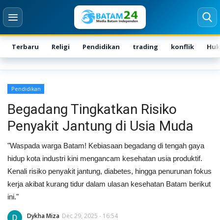
Terbaru
Religi
Pendidikan
trading
konflik
Hu
Login
Register
Pendidikan
Home
Begadang Tingkatkan Risiko
Penyakit Jantung di Usia Muda
Karir
"Waspada warga Batam! Kebiasaan begadang di tengah gaya
Kontak
hidup kota industri kini mengancam kesehatan usia produktif.
Kenali risiko penyakit jantung, diabetes, hingga penurunan fokus
BATAM
kerja akibat kurang tidur dalam ulasan kesehatan Batam berikut
ini."
Kepri
Dykha Miza
Dec 29, 2025 - 16:54