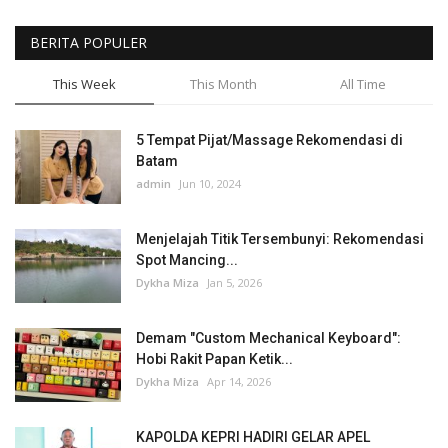
BERITA POPULER
This Week
This Month
All Time
5 Tempat Pijat/Massage Rekomendasi di
Batam
admin
Jun 10, 2024
Menjelajah Titik Tersembunyi: Rekomendasi
Spot Mancing...
Dykha Miza
Jan 5, 2026
Demam "Custom Mechanical Keyboard":
Hobi Rakit Papan Ketik...
Dykha Miza
Apr 14, 2026
KAPOLDA KEPRI HADIRI GELAR APEL