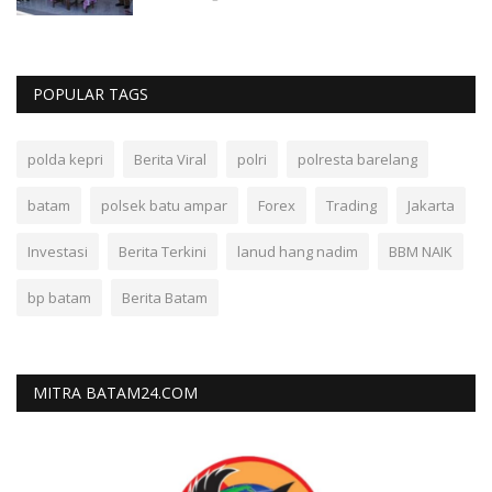
POPULAR TAGS
polda kepri
Berita Viral
polri
polresta barelang
batam
polsek batu ampar
Forex
Trading
Jakarta
Investasi
Berita Terkini
lanud hang nadim
BBM NAIK
bp batam
Berita Batam
MITRA BATAM24.COM