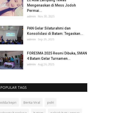
LC Asal Lampung Tewas
Mengenaskan di Mess Jodoh
Permai...
admin
Nov 30, 2025
PAN Gelar Silaturahmi dan
Konsolidasi di Batam: Tegaskan...
admin
Sep 29, 2025
FORESMA 2025 Resmi Dibuka, SMAN
4 Batam Gelar Turnamen...
admin
Aug 26, 2025
POPULAR TAGS
polda kepri
Berita Viral
polri