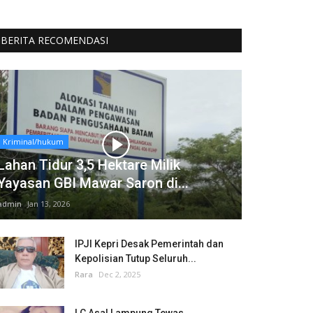
BERITA RECOMENDASI
Kriminal/hukum
Lahan Tidur 3,5 Hektare Milik
Yayasan GBI Mawar Saron di...
admin
Jan 13, 2026
IPJI Kepri Desak Pemerintah dan
Kepolisian Tutup Seluruh...
Rara
Dec 2, 2025