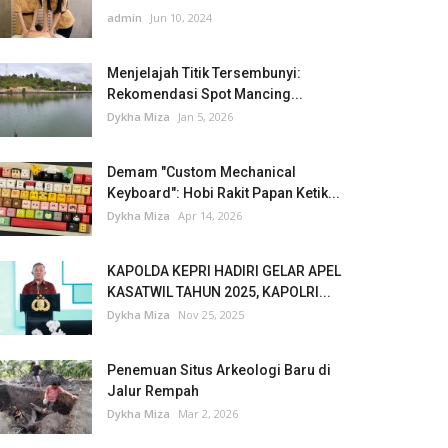
admin
Jun 10, 2024
Menjelajah Titik Tersembunyi:
Rekomendasi Spot Mancing...
Dykha Miza
Jan 5, 2026
Demam "Custom Mechanical
Keyboard": Hobi Rakit Papan Ketik...
Dykha Miza
Apr 14, 2026
KAPOLDA KEPRI HADIRI GELAR APEL
KASATWIL TAHUN 2025, KAPOLRI...
Dykha Miza
Nov 25, 2025
Penemuan Situs Arkeologi Baru di
Jalur Rempah
Dykha Miza
Mar 2, 2026