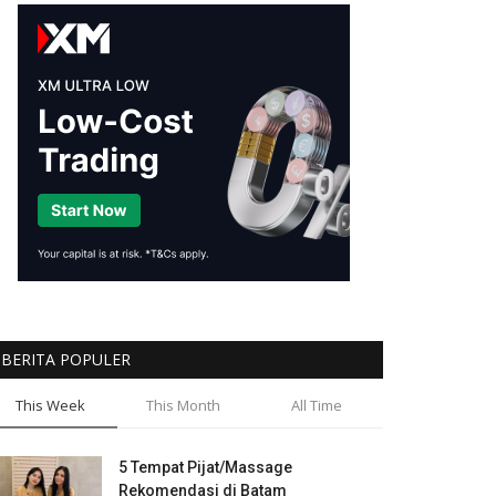
BERITA POPULER
This Week
This Month
All Time
5 Tempat Pijat/Massage
Rekomendasi di Batam