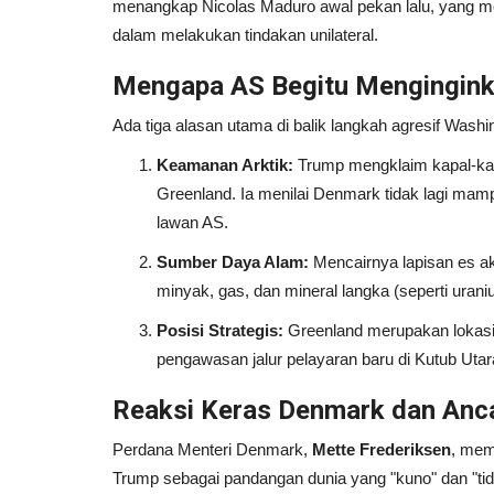
menangkap Nicolas Maduro awal pekan lalu, yang me
dalam melakukan tindakan unilateral.
Mengapa AS Begitu Mengingink
Ada tiga alasan utama di balik langkah agresif Washi
Keamanan Arktik:
Trump mengklaim kapal-kapa
Greenland. Ia menilai Denmark tidak lagi mamp
lawan AS.
Sumber Daya Alam:
Mencairnya lapisan es a
minyak, gas, dan mineral langka (seperti uran
Posisi Strategis:
Greenland merupakan lokasi i
pengawasan jalur pelayaran baru di Kutub Utar
Reaksi Keras Denmark dan An
Perdana Menteri Denmark,
Mette Frederiksen
, mem
Trump sebagai pandangan dunia yang "kuno" dan "ti