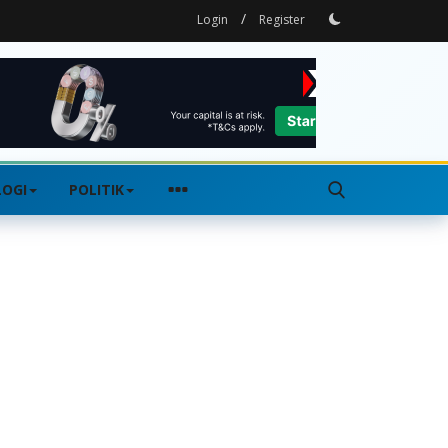
/
Login
Register
OGI
POLITIK