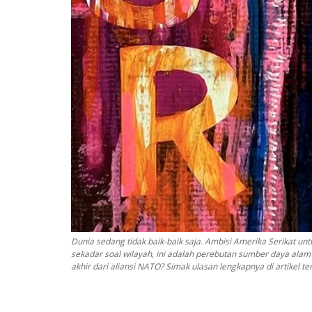
Dunia sedang tidak baik-baik saja. Ambisi Amerika Serikat u
sekadar soal wilayah, ini adalah perebutan sumber daya alam d
akhir dari aliansi NATO? Simak ulasan lengkapnya di artikel t