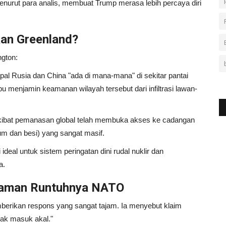
nurut para analis, membuat Trump merasa lebih percaya diri
an Greenland?
ngton:
l Rusia dan China "ada di mana-mana" di sekitar pantai
u menjamin keamanan wilayah tersebut dari infiltrasi lawan-
kibat pemanasan global telah membuka akses ke cadangan
ium dan besi) yang sangat masif.
deal untuk sistem peringatan dini rudal nuklir dan
a.
caman Runtuhnya NATO
berikan respons yang sangat tajam. Ia menyebut klaim
dak masuk akal."