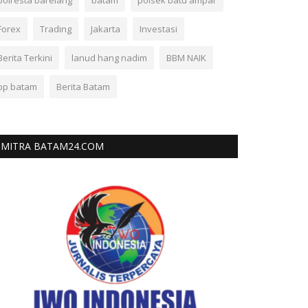
polresta barelang
batam
polsek batu ampar
Forex
Trading
Jakarta
Investasi
Berita Terkini
lanud hang nadim
BBM NAIK
bp batam
Berita Batam
MITRA BATAM24.COM