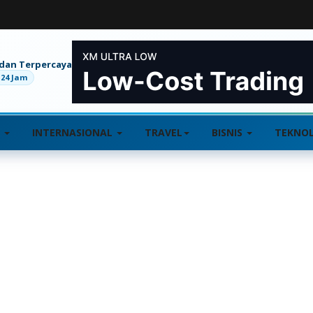
 dan Terpercaya
 24 Jam
L
INTERNASIONAL
TRAVEL
BISNIS
TEKNOL