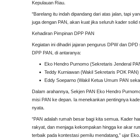
Kepulauan Riau.
“Barelang itu indah dipandang dari atas jalan, tapi
juga dengan PAN, akan kuat jika seluruh kader sol
Kehadiran Pimpinan DPP PAN
Kegiatan ini dihadiri jajaran pengurus DPW dan DPD
DPP PAN, di antaranya:
Eko Hendro Purnomo (Sekretaris Jenderal PA
Teddy Kurniawan (Wakil Sekretaris POK PAN)
Eddy Soeparno (Wakil Ketua Umum PAN sekal
Dalam arahannya, Sekjen PAN Eko Hendro Purnomo a
misi PAN ke depan. Ia menekankan pentingnya kader 
nyata.
“PAN adalah rumah besar bagi kita semua. Kader haru
rakyat, dan menjaga kekompakan hingga ke akar rum
terbaik pada kontestasi pemilu mendatang,” ujar Eko.