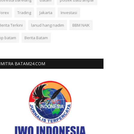
polresta barelang
batam
polsek batu ampar
Forex
Trading
Jakarta
Investasi
Berita Terkini
lanud hang nadim
BBM NAIK
bp batam
Berita Batam
MITRA BATAM24.COM