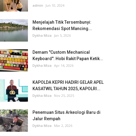
admin
Jun 10, 2024
Menjelajah Titik Tersembunyi:
Rekomendasi Spot Mancing...
Dykha Miza
Jan 5, 2026
Demam "Custom Mechanical
Keyboard": Hobi Rakit Papan Ketik...
Dykha Miza
Apr 14, 2026
KAPOLDA KEPRI HADIRI GELAR APEL
KASATWIL TAHUN 2025, KAPOLRI...
Dykha Miza
Nov 25, 2025
Penemuan Situs Arkeologi Baru di
Jalur Rempah
Dykha Miza
Mar 2, 2026