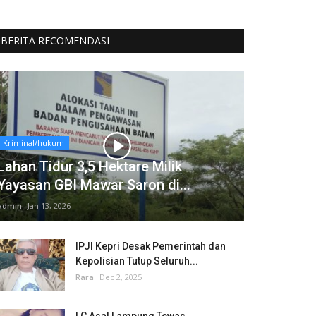
BERITA RECOMENDASI
Kriminal/hukum
Lahan Tidur 3,5 Hektare Milik
Yayasan GBI Mawar Saron di...
admin
Jan 13, 2026
IPJI Kepri Desak Pemerintah dan
Kepolisian Tutup Seluruh...
Rara
Dec 2, 2025