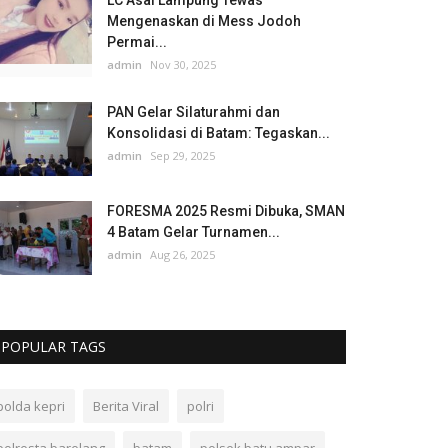
LC Asal Lampung Tewas
Mengenaskan di Mess Jodoh
Permai...
admin
Nov 30, 2025
PAN Gelar Silaturahmi dan
Konsolidasi di Batam: Tegaskan...
admin
Sep 29, 2025
FORESMA 2025 Resmi Dibuka, SMAN
4 Batam Gelar Turnamen...
admin
Aug 26, 2025
POPULAR TAGS
polda kepri
Berita Viral
polri