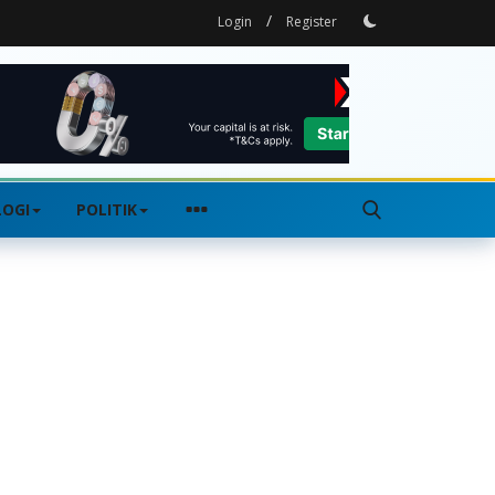
/
Login
Register
OGI
POLITIK