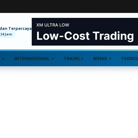
 dan Terpercaya
 24 Jam
L
INTERNASIONAL
TRAVEL
BISNIS
TEKNOL