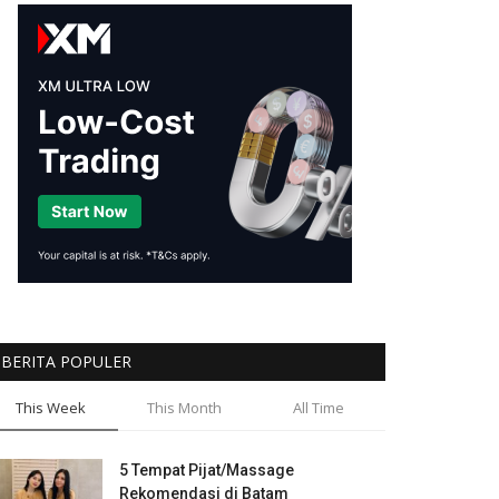
BERITA POPULER
This Week
This Month
All Time
5 Tempat Pijat/Massage
Rekomendasi di Batam