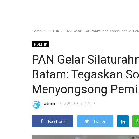
Home
POLITIK
PAN Gelar Silaturahmi dan Konsolidasi di B
POLITIK
PAN Gelar Silaturah
Batam: Tegaskan Sol
Menyongsong Pemi
admin
Sep 29, 2025 - 14:09
Facebook
Twitter