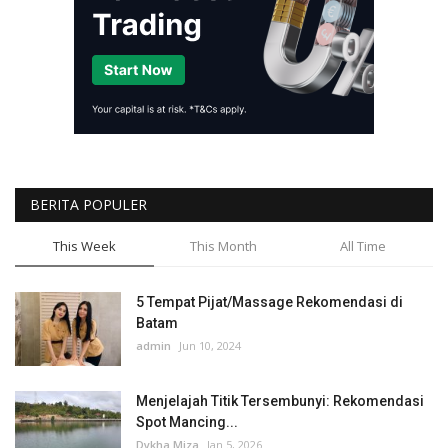
BERITA POPULER
This Week
This Month
All Time
5 Tempat Pijat/Massage Rekomendasi di
Batam
admin
Jun 10, 2024
Menjelajah Titik Tersembunyi: Rekomendasi
Spot Mancing...
Dykha Miza
Jan 5, 2026