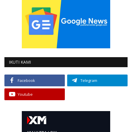
IKUTI KAMI
Facebook
Telegram
Youtube