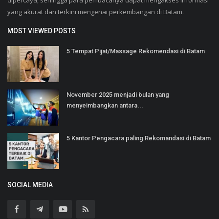
yang akurat dan terkini mengenai perkembangan di Batam.
MOST VIEWED POSTS
5 Tempat Pijat/Massage Rekomendasi di Batam
November 2025 menjadi bulan yang
menyeimbangkan antara...
5 Kantor Pengacara paling Rekomandasi di Batam
SOCIAL MEDIA