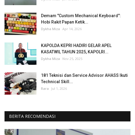
Demam "Custom Mechanical Keyboard":
Hobi Rakit Papan Ketik...
Dykha Miza
Apr 14, 2026
KAPOLDA KEPRI HADIRI GELAR APEL
KASATWIL TAHUN 2025, KAPOLRI...
Dykha Miza
Nov 25, 2025
181 Teknisi dan Service Advisor AHASS Ikuti
Technical Skill...
Rara
Jul 1, 2026
BERITA RECOMENDASI