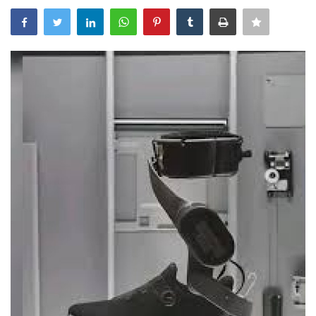
NASIONAL
INTERNASIONAL
TRAVEL
BISNIS
TEKNOLOGI
POLITIK
Religion
Opini