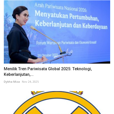
Menilik Tren Pariwisata Global 2025: Teknologi,
Keberlanjutan,...
Dykha Miza
Nov 24, 2025