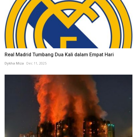
Real Madrid Tumbang Dua Kali dalam Empat Hari
Dykha Miza
Dec 11, 2025