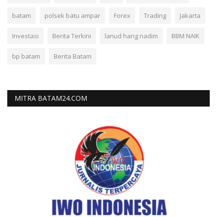
batam
polsek batu ampar
Forex
Trading
Jakarta
Investasi
Berita Terkini
lanud hang nadim
BBM NAIK
bp batam
Berita Batam
MITRA BATAM24.COM