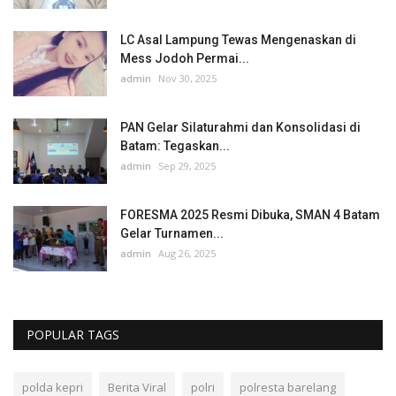
LC Asal Lampung Tewas Mengenaskan di
Mess Jodoh Permai...
admin
Nov 30, 2025
PAN Gelar Silaturahmi dan Konsolidasi di
Batam: Tegaskan...
admin
Sep 29, 2025
FORESMA 2025 Resmi Dibuka, SMAN 4 Batam
Gelar Turnamen...
admin
Aug 26, 2025
POPULAR TAGS
polda kepri
Berita Viral
polri
polresta barelang