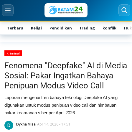
Terbaru
Religi
Pendidikan
trading
konflik
Hu
Login
Register
kriminal
Home
Fenomena "Deepfake" AI di Media
Sosial: Pakar Ingatkan Bahaya
Karir
Penipuan Modus Video Call
Kontak
Laporan mengenai tren bahaya teknologi Deepfake AI yang
BATAM
digunakan untuk modus penipuan video call dan himbauan
pakar keamanan siber per April 2026.
Kepri
Dykha Miza
Apr 14, 2026 - 17:51