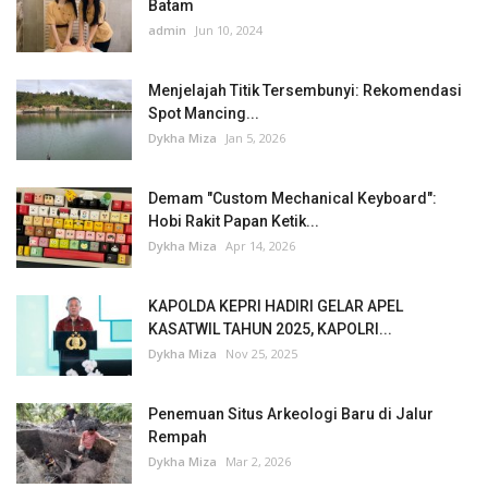
Batam
admin
Jun 10, 2024
Menjelajah Titik Tersembunyi: Rekomendasi
Spot Mancing...
Dykha Miza
Jan 5, 2026
Demam "Custom Mechanical Keyboard":
Hobi Rakit Papan Ketik...
Dykha Miza
Apr 14, 2026
KAPOLDA KEPRI HADIRI GELAR APEL
KASATWIL TAHUN 2025, KAPOLRI...
Dykha Miza
Nov 25, 2025
Penemuan Situs Arkeologi Baru di Jalur
Rempah
Dykha Miza
Mar 2, 2026