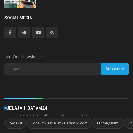
SOCIAL MEDIA
Join Our Newsletter
Subscribe
JELAJAHI BATAM24
Informasi resmi, kebijakan, dan layanan pembaca
Redaksi
Kode Etik Jurnalistik Batam24.com
Tentang Kami
Pr