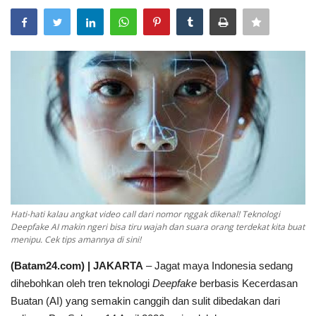
NASIONAL
INTERNASIONAL
TRAVEL
BISNIS
TEKNOLOGI
POLITIK
Hati-hati kalau angkat video call dari nomor nggak dikenal! Teknologi
Religion
Deepfake AI makin ngeri bisa tiru wajah dan suara orang terdekat kita buat
menipu. Cek tips amannya di sini!
Opini
(Batam24.com) | JAKARTA
– Jagat maya Indonesia sedang
dihebohkan oleh tren teknologi
Deepfake
berbasis Kecerdasan
Buatan (AI) yang semakin canggih dan sulit dibedakan dari