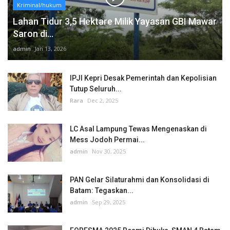
Kriminal/hukum
Lahan Tidur 3,5 Hektare Milik Yayasan GBI Mawar
Saron di...
admin
Jan 13, 2026
IPJI Kepri Desak Pemerintah dan Kepolisian
Tutup Seluruh...
Rara
Dec 2, 2025
LC Asal Lampung Tewas Mengenaskan di
Mess Jodoh Permai...
admin
Nov 30, 2025
PAN Gelar Silaturahmi dan Konsolidasi di
Batam: Tegaskan...
admin
Sep 29, 2025