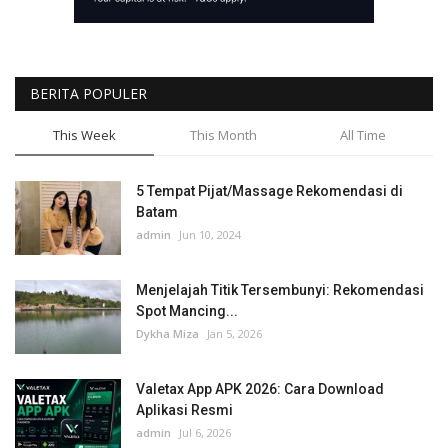
BERITA POPULER
This Week
This Month
All Time
5 Tempat Pijat/Massage Rekomendasi di
Batam
admin
Jun 10, 2024
Menjelajah Titik Tersembunyi: Rekomendasi
Spot Mancing...
Dykha Miza
Jan 5, 2026
Valetax App APK 2026: Cara Download
Aplikasi Resmi
admin
Jul 6, 2026