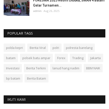
FORESMA 2025 Resmi Dibuka, SMAN 4 Batam
Gelar Turnamen...
admin
Aug 26, 2025
POPULAR TAGS
polda kepri
Berita Viral
polri
polresta barelang
batam
polsek batu ampar
Forex
Trading
Jakarta
Investasi
Berita Terkini
lanud hang nadim
BBM NAIK
bp batam
Berita Batam
IKUTI KAMI