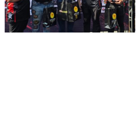
Kepri
BISNIS
TRAVEL
INTERNASIONAL
TEKNOLOGI
POLITIK
Religion
Opini