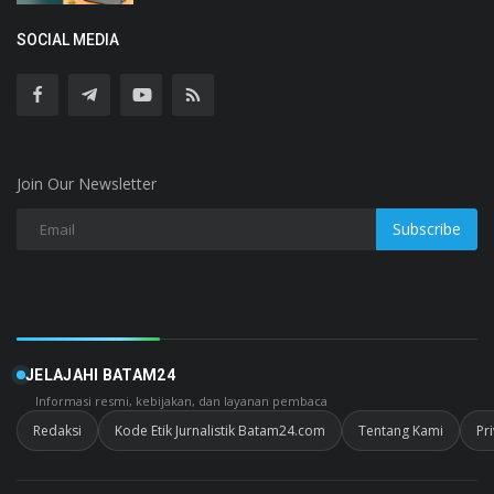
SOCIAL MEDIA
Join Our Newsletter
Subscribe
JELAJAHI BATAM24
Informasi resmi, kebijakan, dan layanan pembaca
Redaksi
Kode Etik Jurnalistik Batam24.com
Tentang Kami
Pr