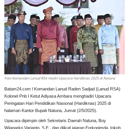
NASIONAL
INTERNASIONAL
TRAVEL
BISNIS
TEKNOLOGI
POLITIK
Foto Komandan Lanud RSA Hadiri Upacara Hardiknas 2025 di Natuna
Batam24.com l Komandan Lanud Raden Sadjad (Lanud RSA)
Religion
Kolonel Pnb I Ketut Adiyasa Ambara menghadiri Upacara
Peringatan Hari Pendidikan Nasional (Hardiknas) 2025 di
Opini
halaman Kantor Bupati Natuna, Jumat (2/5/2025).
Upacara dipimpin oleh Sekretaris Daerah Natuna, Boy
Wijanarko Varianto, S.E., dan diikuti jajaran Forkopimda, tokoh