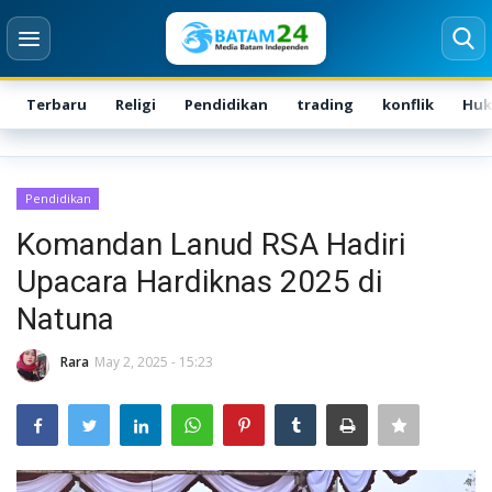
Terbaru
Religi
Pendidikan
trading
konflik
Hu
Login
Register
Pendidikan
Home
Komandan Lanud RSA Hadiri
Upacara Hardiknas 2025 di
Karir
Natuna
Kontak
Rara
May 2, 2025 - 15:23
BATAM
Kepri