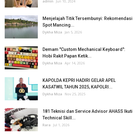
admin
Jun 10, 2024
Menjelajah Titik Tersembunyi: Rekomendasi
Spot Mancing...
Dykha Miza
Jan 5, 2026
Demam "Custom Mechanical Keyboard":
Hobi Rakit Papan Ketik...
Dykha Miza
Apr 14, 2026
KAPOLDA KEPRI HADIRI GELAR APEL
KASATWIL TAHUN 2025, KAPOLRI...
Dykha Miza
Nov 25, 2025
181 Teknisi dan Service Advisor AHASS Ikuti
Technical Skill...
Rara
Jul 1, 2026