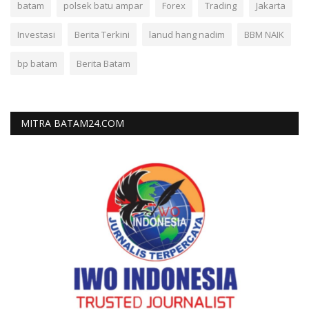
batam
polsek batu ampar
Forex
Trading
Jakarta
Investasi
Berita Terkini
lanud hang nadim
BBM NAIK
bp batam
Berita Batam
MITRA BATAM24.COM