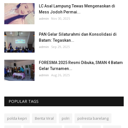
LC Asal Lampung Tewas Mengenaskan di
Mess Jodoh Permai...
admin
Nov 30, 2025
PAN Gelar Silaturahmi dan Konsolidasi di
Batam: Tegaskan...
admin
Sep 29, 2025
FORESMA 2025 Resmi Dibuka, SMAN 4 Batam
Gelar Turnamen...
admin
Aug 26, 2025
POPULAR TAGS
polda kepri
Berita Viral
polri
polresta barelang