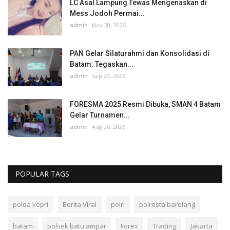
LC Asal Lampung Tewas Mengenaskan di
Mess Jodoh Permai...
admin
Nov 30, 2025
PAN Gelar Silaturahmi dan Konsolidasi di
Batam: Tegaskan...
admin
Sep 29, 2025
FORESMA 2025 Resmi Dibuka, SMAN 4 Batam
Gelar Turnamen...
admin
Aug 26, 2025
POPULAR TAGS
polda kepri
Berita Viral
polri
polresta barelang
batam
polsek batu ampar
Forex
Trading
Jakarta