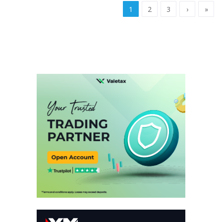
1
2
3
›
»