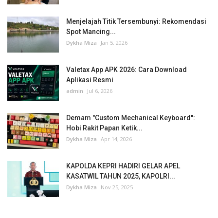
Menjelajah Titik Tersembunyi: Rekomendasi
Spot Mancing...
Dykha Miza
Jan 5, 2026
Valetax App APK 2026: Cara Download
Aplikasi Resmi
admin
Jul 6, 2026
Demam "Custom Mechanical Keyboard":
Hobi Rakit Papan Ketik...
Dykha Miza
Apr 14, 2026
KAPOLDA KEPRI HADIRI GELAR APEL
KASATWIL TAHUN 2025, KAPOLRI...
Dykha Miza
Nov 25, 2025