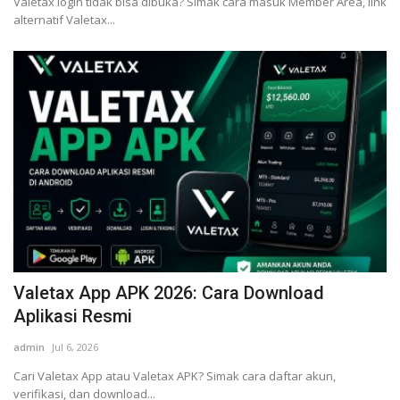
Valetax login tidak bisa dibuka? Simak cara masuk Member Area, link
alternatif Valetax...
Valetax App APK 2026: Cara Download
Aplikasi Resmi
admin
Jul 6, 2026
Cari Valetax App atau Valetax APK? Simak cara daftar akun,
verifikasi, dan download...