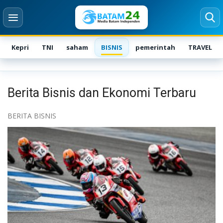
Kepri
TNI
saham
BISNIS
pemerintah
TRAVEL
Login
Register
Berita Bisnis dan Ekonomi Terbaru
Home
BERITA BISNIS
Karir
Kontak
BATAM
NASIONAL