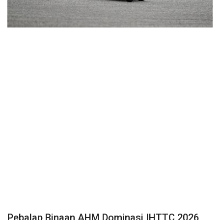
Kepri
BISNIS
TRAVEL
INTERNASIONAL
TEKNOLOGI
POLITIK
Religion
Opini
Pebalap Binaan AHM Dominasi IHTTC 2026,