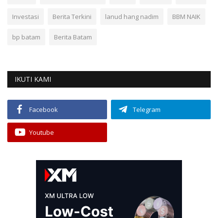
Investasi
Berita Terkini
lanud hang nadim
BBM NAIK
bp batam
Berita Batam
IKUTI KAMI
Facebook
Telegram
Youtube