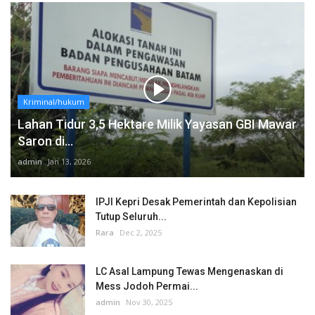
Kriminal/hukum
Lahan Tidur 3,5 Hektare Milik Yayasan GBI Mawar
Saron di...
admin
Jan 13, 2026
IPJI Kepri Desak Pemerintah dan Kepolisian
Tutup Seluruh...
Rara
Dec 2, 2025
LC Asal Lampung Tewas Mengenaskan di
Mess Jodoh Permai...
admin
Nov 30, 2025