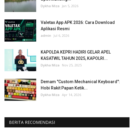
Dykha Miza
Jan 5, 2026
Valetax App APK 2026: Cara Download
Aplikasi Resmi
admin
Jul 6, 2026
KAPOLDA KEPRI HADIRI GELAR APEL
KASATWIL TAHUN 2025, KAPOLRI...
Dykha Miza
Nov 25, 2025
Demam "Custom Mechanical Keyboard":
Hobi Rakit Papan Ketik...
Dykha Miza
Apr 14, 2026
BERITA RECOMENDASI