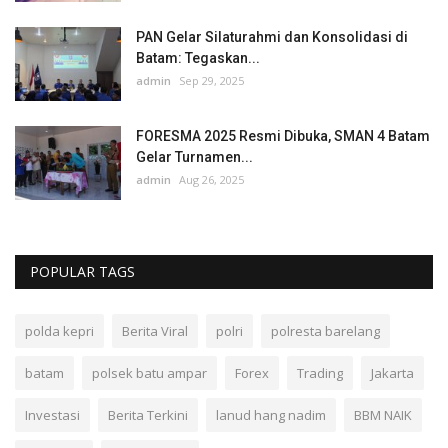
PAN Gelar Silaturahmi dan Konsolidasi di
Batam: Tegaskan...
admin
Sep 29, 2025
FORESMA 2025 Resmi Dibuka, SMAN 4 Batam
Gelar Turnamen...
admin
Aug 26, 2025
POPULAR TAGS
polda kepri
Berita Viral
polri
polresta barelang
batam
polsek batu ampar
Forex
Trading
Jakarta
Investasi
Berita Terkini
lanud hang nadim
BBM NAIK