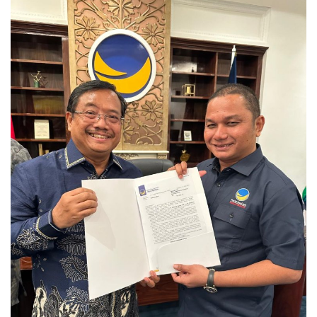
Kepri
BISNIS
TRAVEL
INTERNASIONAL
TEKNOLOGI
POLITIK
Religion
Opini