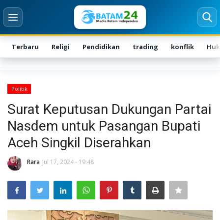
Terbaru
Religi
Pendidikan
trading
konflik
Hu
Login
Register
Politik
Home
Surat Keputusan Dukungan Partai
Nasdem untuk Pasangan Bupati
Karir
Aceh Singkil Diserahkan
Kontak
Rara
Jul 17, 2024 - 19:48
BATAM
NASIONAL