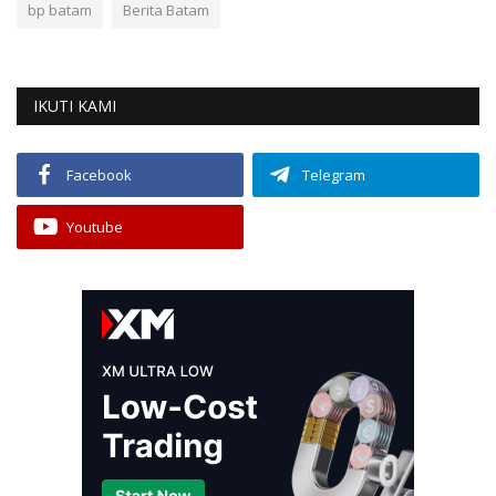
bp batam
Berita Batam
IKUTI KAMI
Facebook
Telegram
Youtube