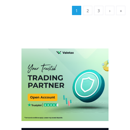
1
2
3
›
»