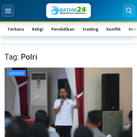
Terbaru
Religi
Pendidikan
trading
konflik
Hu
Login
Register
Tag:
Polri
Home
polisi/tni
Karir
Kontak
BATAM
Kepri