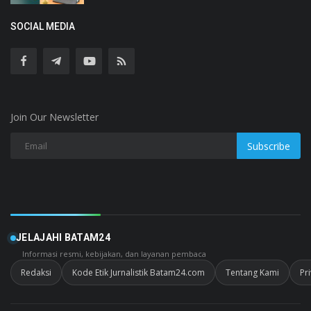
SOCIAL MEDIA
Join Our Newsletter
Subscribe
JELAJAHI BATAM24
Informasi resmi, kebijakan, dan layanan pembaca
Redaksi
Kode Etik Jurnalistik Batam24.com
Tentang Kami
Pr