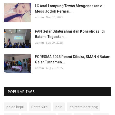
LC Asal Lampung Tewas Mengenaskan di
Mess Jodoh Permai...
admin
Nov 30, 2025
PAN Gelar Silaturahmi dan Konsolidasi di
Batam: Tegaskan...
admin
Sep 29, 2025
FORESMA 2025 Resmi Dibuka, SMAN 4 Batam
Gelar Turnamen...
admin
Aug 26, 2025
POPULAR TAGS
polda kepri
Berita Viral
polri
polresta barelang