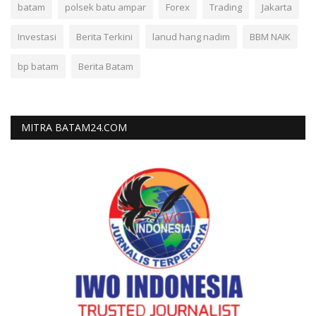
batam
polsek batu ampar
Forex
Trading
Jakarta
Investasi
Berita Terkini
lanud hang nadim
BBM NAIK
bp batam
Berita Batam
MITRA BATAM24.COM