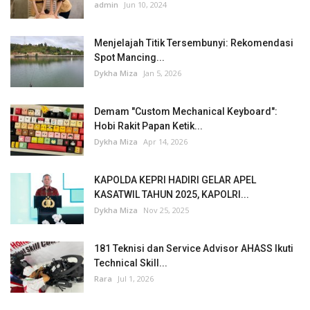
admin
Jun 10, 2024
Menjelajah Titik Tersembunyi: Rekomendasi
Spot Mancing...
Dykha Miza
Jan 5, 2026
Demam "Custom Mechanical Keyboard":
Hobi Rakit Papan Ketik...
Dykha Miza
Apr 14, 2026
KAPOLDA KEPRI HADIRI GELAR APEL
KASATWIL TAHUN 2025, KAPOLRI...
Dykha Miza
Nov 25, 2025
181 Teknisi dan Service Advisor AHASS Ikuti
Technical Skill...
Rara
Jul 1, 2026