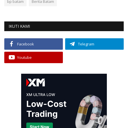
bp batam
Berita Batam
IKUTI KAMI
Facebook
Telegram
Youtube