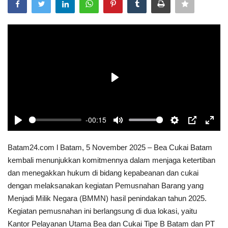
Kepri
BISNIS
TRAVEL
INTERNASIONAL
Play
TEKNOLOGI
-00:15
Play
Mute
Settings
PIP
Enter
POLITIK
fulls
Batam24.com l Batam, 5 November 2025 – Bea Cukai Batam
kembali menunjukkan komitmennya dalam menjaga ketertiban
Religion
dan menegakkan hukum di bidang kepabeanan dan cukai
dengan melaksanakan kegiatan Pemusnahan Barang yang
Opini
Menjadi Milik Negara (BMMN) hasil penindakan tahun 2025.
Kegiatan pemusnahan ini berlangsung di dua lokasi, yaitu
Kantor Pelayanan Utama Bea dan Cukai Tipe B Batam dan PT