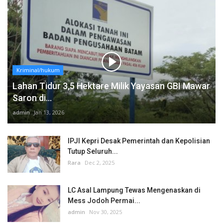
Kriminal/hukum
Lahan Tidur 3,5 Hektare Milik Yayasan GBI Mawar
Saron di...
admin
Jan 13, 2026
IPJI Kepri Desak Pemerintah dan Kepolisian
Tutup Seluruh...
Rara
Dec 2, 2025
LC Asal Lampung Tewas Mengenaskan di
Mess Jodoh Permai...
admin
Nov 30, 2025