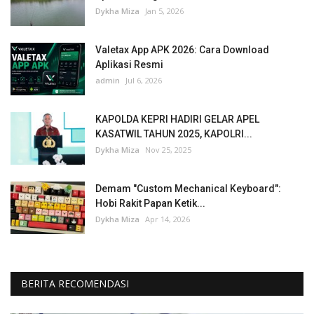
Dykha Miza
Jan 5, 2026
Valetax App APK 2026: Cara Download
Aplikasi Resmi
admin
Jul 6, 2026
KAPOLDA KEPRI HADIRI GELAR APEL
KASATWIL TAHUN 2025, KAPOLRI...
Dykha Miza
Nov 25, 2025
Demam "Custom Mechanical Keyboard":
Hobi Rakit Papan Ketik...
Dykha Miza
Apr 14, 2026
BERITA RECOMENDASI