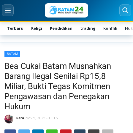
Terbaru
Religi
Pendidikan
trading
konflik
Hu
Login
Register
BATAM
Home
Bea Cukai Batam Musnahkan
Barang Ilegal Senilai Rp15,8
Karir
Miliar, Bukti Tegas Komitmen
Kontak
Pengawasan dan Penegakan
Hukum
BATAM
Rara
Nov 5, 2025 - 13:16
NASIONAL