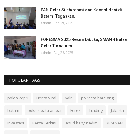
PAN Gelar Silaturahmi dan Konsolidasi di
Batam: Tegaskan...
admin
Sep 29, 2025
FORESMA 2025 Resmi Dibuka, SMAN 4 Batam
Gelar Turnamen...
admin
Aug 26, 2025
POPULAR TAGS
polda kepri
Berita Viral
polri
polresta barelang
batam
polsek batu ampar
Forex
Trading
Jakarta
Investasi
Berita Terkini
lanud hang nadim
BBM NAIK