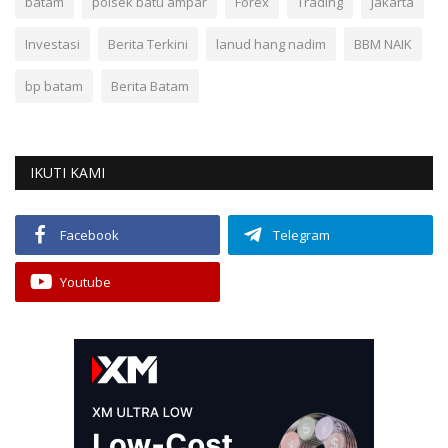
batam
polsek batu ampar
Forex
Trading
Jakarta
Investasi
Berita Terkini
lanud hang nadim
BBM NAIK
bp batam
Berita Batam
IKUTI KAMI
Facebook
Telegram
Youtube