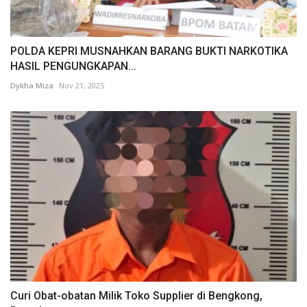
POLDA KEPRI MUSNAHKAN BARANG BUKTI NARKOTIKA
HASIL PENGUNGKAPAN...
Dykha Miza
Nov 21, 2025
Curi Obat-obatan Milik Toko Supplier di Bengkong,