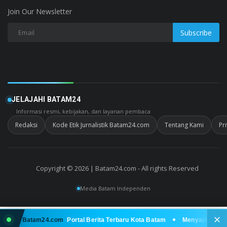
Join Our Newsletter
Subscribe
JELAJAHI BATAM24
Informasi resmi, kebijakan, dan layanan pembaca
Redaksi
Kode Etik Jurnalistik Batam24.com
Tentang Kami
Pr
Copyright © 2026 | Batam24.com - All rights Reserved
Media Batam Independen
ang di Batam24.com
Portal Berita Terbaru Kota Batam
Menyajikan berit