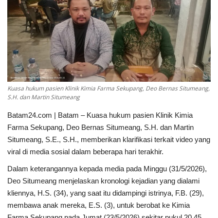
Kepri
BISNIS
TRAVEL
INTERNASIONAL
Kuasa hukum pasien Klinik Kimia Farma Sekupang, Deo Bernas Situmeang,
S.H. dan Martin Situmeang
TEKNOLOGI
Batam24.com | Batam – Kuasa hukum pasien Klinik Kimia
Farma Sekupang, Deo Bernas Situmeang, S.H. dan Martin
POLITIK
Situmeang, S.E., S.H., memberikan klarifikasi terkait video yang
viral di media sosial dalam beberapa hari terakhir.
Religion
Dalam keterangannya kepada media pada Minggu (31/5/2026),
Opini
Deo Situmeang menjelaskan kronologi kejadian yang dialami
kliennya, H.S. (34), yang saat itu didampingi istrinya, F.B. (29),
membawa anak mereka, E.S. (3), untuk berobat ke Kimia
Farma Sekupang pada Jumat (23/5/2026) sekitar pukul 20.45