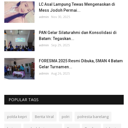
LC Asal Lampung Tewas Mengenaskan di
Mess Jodoh Permai...
admin
Nov 30, 2025
PAN Gelar Silaturahmi dan Konsolidasi di
Batam: Tegaskan...
admin
Sep 29, 2025
FORESMA 2025 Resmi Dibuka, SMAN 4 Batam
Gelar Turnamen...
admin
Aug 26, 2025
POPULAR TAGS
polda kepri
Berita Viral
polri
polresta barelang