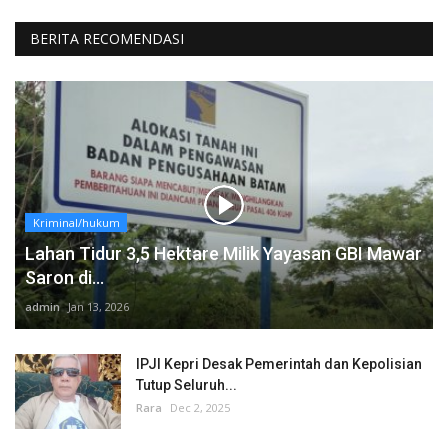
BERITA RECOMENDASI
Kriminal/hukum
Lahan Tidur 3,5 Hektare Milik Yayasan GBI Mawar
Saron di...
admin
Jan 13, 2026
IPJI Kepri Desak Pemerintah dan Kepolisian
Tutup Seluruh...
Rara
Dec 2, 2025