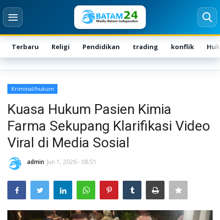
Terbaru
Religi
Pendidikan
trading
konflik
Hu
Login
Register
Kriminal/hukum
Home
Kuasa Hukum Pasien Kimia
Farma Sekupang Klarifikasi Video
Karir
Viral di Media Sosial
Kontak
admin
Jun 1, 2026 - 08:51
BATAM
NASIONAL