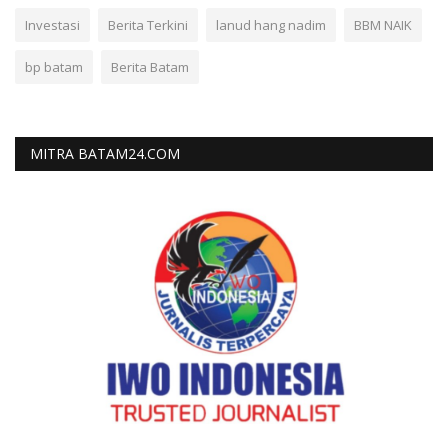
Investasi
Berita Terkini
lanud hang nadim
BBM NAIK
bp batam
Berita Batam
MITRA BATAM24.COM