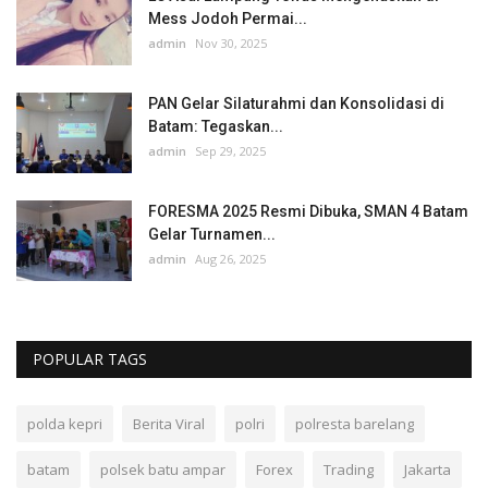
Mess Jodoh Permai...
admin
Nov 30, 2025
PAN Gelar Silaturahmi dan Konsolidasi di
Batam: Tegaskan...
admin
Sep 29, 2025
FORESMA 2025 Resmi Dibuka, SMAN 4 Batam
Gelar Turnamen...
admin
Aug 26, 2025
POPULAR TAGS
polda kepri
Berita Viral
polri
polresta barelang
batam
polsek batu ampar
Forex
Trading
Jakarta