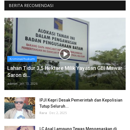
BERITA RECOMENDASI
Kriminal/hukum
Lahan Tidur 3,5 Hektare Milik Yayasan GBI Mawar
Saron di...
admin
Jan 13, 2026
IPJI Kepri Desak Pemerintah dan Kepolisian
Tutup Seluruh...
Rara
Dec 2, 2025
LC Asal Lampung Tewas Mengenaskan di