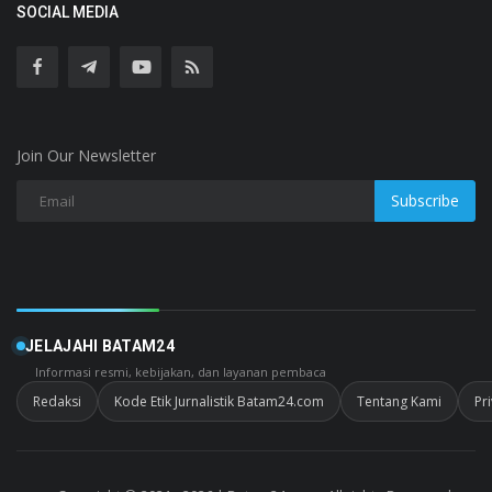
SOCIAL MEDIA
Join Our Newsletter
Subscribe
JELAJAHI BATAM24
Informasi resmi, kebijakan, dan layanan pembaca
Redaksi
Kode Etik Jurnalistik Batam24.com
Tentang Kami
Pr