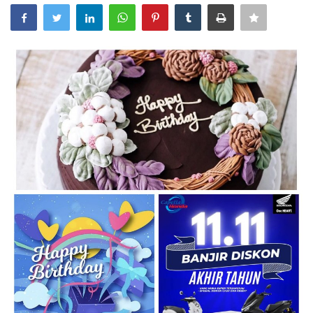
NASIONAL
INTERNASIONAL
TRAVEL
BISNIS
TEKNOLOGI
POLITIK
Religion
Opini