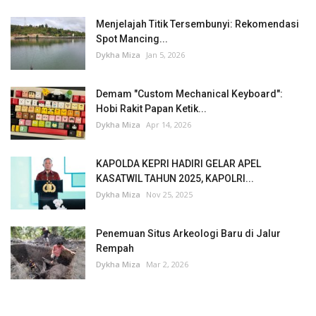
Menjelajah Titik Tersembunyi: Rekomendasi
Spot Mancing...
Dykha Miza
Jan 5, 2026
Demam "Custom Mechanical Keyboard":
Hobi Rakit Papan Ketik...
Dykha Miza
Apr 14, 2026
KAPOLDA KEPRI HADIRI GELAR APEL
KASATWIL TAHUN 2025, KAPOLRI...
Dykha Miza
Nov 25, 2025
Penemuan Situs Arkeologi Baru di Jalur
Rempah
Dykha Miza
Mar 2, 2026