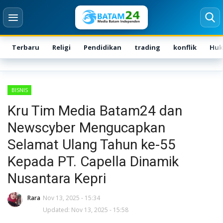
Terbaru
Religi
Pendidikan
trading
konflik
Hu
Login
Register
BISNIS
Home
Kru Tim Media Batam24 dan
Newscyber Mengucapkan
Karir
Selamat Ulang Tahun ke-55
Kontak
Kepada PT. Capella Dinamik
Nusantara Kepri
BATAM
Rara
Nov 13, 2025 - 15:34
Kepri
Updated: Nov 13, 2025 - 15:58