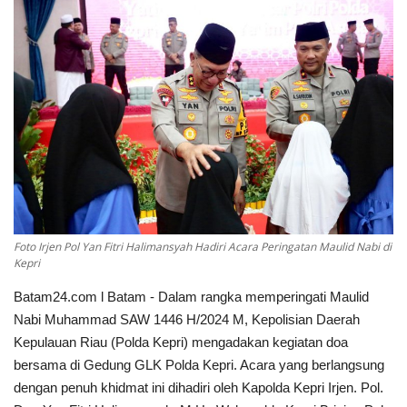
NASIONAL
INTERNASIONAL
TRAVEL
BISNIS
TEKNOLOGI
POLITIK
Foto Irjen Pol Yan Fitri Halimansyah Hadiri Acara Peringatan Maulid Nabi di
Kepri
Religion
Batam24.com l Batam - Dalam rangka memperingati Maulid
Nabi Muhammad SAW 1446 H/2024 M, Kepolisian Daerah
Opini
Kepulauan Riau (Polda Kepri) mengadakan kegiatan doa
bersama di Gedung GLK Polda Kepri. Acara yang berlangsung
dengan penuh khidmat ini dihadiri oleh Kapolda Kepri Irjen. Pol.