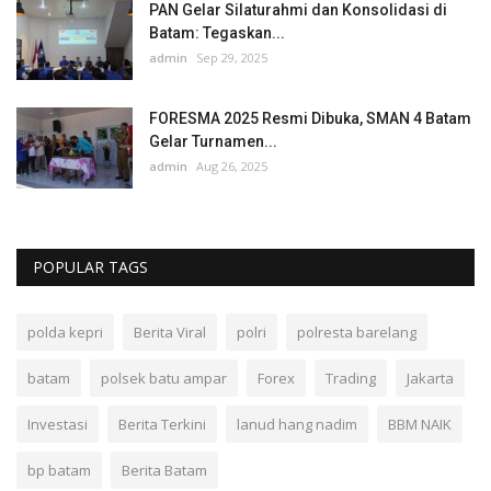
PAN Gelar Silaturahmi dan Konsolidasi di
Batam: Tegaskan...
admin
Sep 29, 2025
FORESMA 2025 Resmi Dibuka, SMAN 4 Batam
Gelar Turnamen...
admin
Aug 26, 2025
POPULAR TAGS
polda kepri
Berita Viral
polri
polresta barelang
batam
polsek batu ampar
Forex
Trading
Jakarta
Investasi
Berita Terkini
lanud hang nadim
BBM NAIK
bp batam
Berita Batam