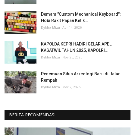
Demam "Custom Mechanical Keyboard":
Hobi Rakit Papan Ketik...
Dykha Miza
Apr 14, 2026
KAPOLDA KEPRI HADIRI GELAR APEL
KASATWIL TAHUN 2025, KAPOLRI...
Dykha Miza
Nov 25, 2025
Penemuan Situs Arkeologi Baru di Jalur
Rempah
Dykha Miza
Mar 2, 2026
BERITA RECOMENDASI