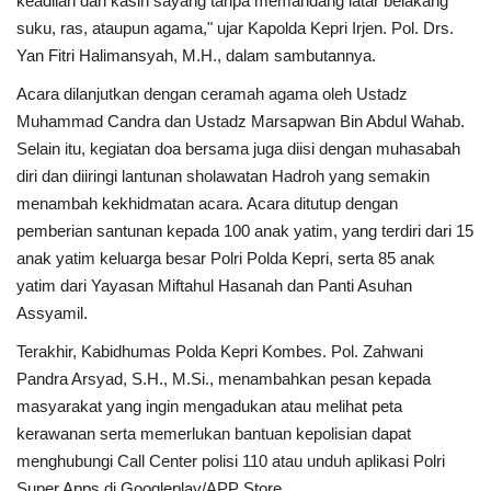
keadilan dan kasih sayang tanpa memandang latar belakang
suku, ras, ataupun agama," ujar Kapolda Kepri Irjen. Pol. Drs.
Yan Fitri Halimansyah, M.H., dalam sambutannya.
Acara dilanjutkan dengan ceramah agama oleh Ustadz
Muhammad Candra dan Ustadz Marsapwan Bin Abdul Wahab.
Selain itu, kegiatan doa bersama juga diisi dengan muhasabah
diri dan diiringi lantunan sholawatan Hadroh yang semakin
menambah kekhidmatan acara. Acara ditutup dengan
pemberian santunan kepada 100 anak yatim, yang terdiri dari 15
anak yatim keluarga besar Polri Polda Kepri, serta 85 anak
yatim dari Yayasan Miftahul Hasanah dan Panti Asuhan
Assyamil.
Terakhir, Kabidhumas Polda Kepri Kombes. Pol. Zahwani
Pandra Arsyad, S.H., M.Si., menambahkan pesan kepada
masyarakat yang ingin mengadukan atau melihat peta
kerawanan serta memerlukan bantuan kepolisian dapat
menghubungi Call Center polisi 110 atau unduh aplikasi Polri
Super Apps di Googleplay/APP Store.