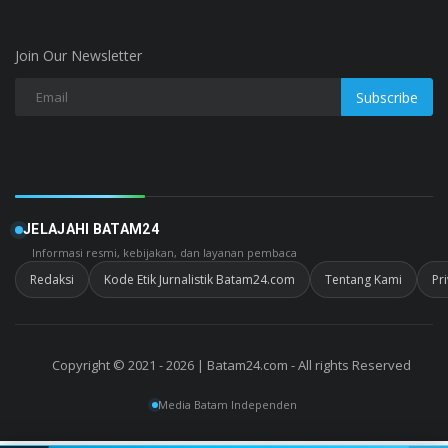
Join Our Newsletter
Subscribe
JELAJAHI BATAM24
Informasi resmi, kebijakan, dan layanan pembaca
Redaksi
Kode Etik Jurnalistik Batam24.com
Tentang Kami
Pr
Copyright © 2021 - 2026 | Batam24.com - All rights Reserved
Media Batam Independen