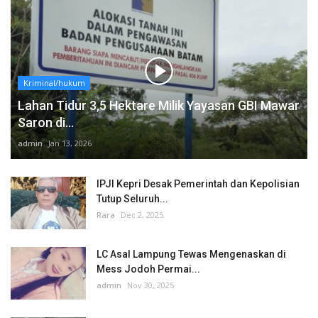
Kriminal/hukum
Lahan Tidur 3,5 Hektare Milik Yayasan GBI Mawar
Saron di...
admin
Jan 13, 2026
IPJI Kepri Desak Pemerintah dan Kepolisian
Tutup Seluruh...
Rara
Dec 2, 2025
LC Asal Lampung Tewas Mengenaskan di
Mess Jodoh Permai...
admin
Nov 30, 2025