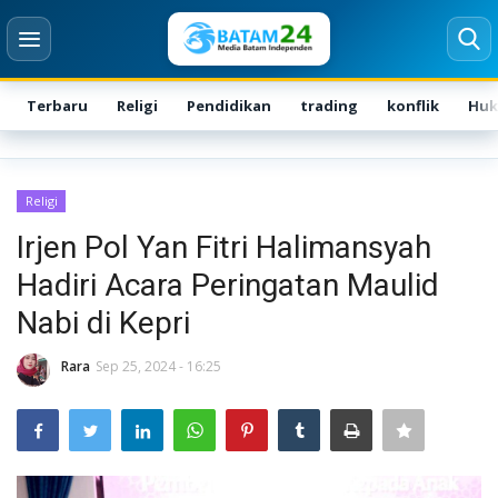
Terbaru
Religi
Pendidikan
trading
konflik
Hu
Login
Register
Religi
Home
Irjen Pol Yan Fitri Halimansyah
Hadiri Acara Peringatan Maulid
Karir
Nabi di Kepri
Kontak
Rara
Sep 25, 2024 - 16:25
BATAM
Kepri