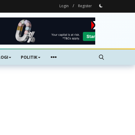
/
Login
Register
OGI
POLITIK