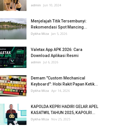
admin
Jun 10, 2024
Menjelajah Titik Tersembunyi:
Rekomendasi Spot Mancing...
Dykha Miza
Jan 5, 2026
Valetax App APK 2026: Cara
Download Aplikasi Resmi
admin
Jul 6, 2026
Demam "Custom Mechanical
Keyboard": Hobi Rakit Papan Ketik...
Dykha Miza
Apr 14, 2026
KAPOLDA KEPRI HADIRI GELAR APEL
KASATWIL TAHUN 2025, KAPOLRI...
Dykha Miza
Nov 25, 2025