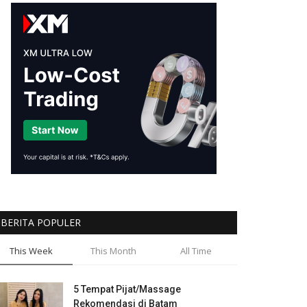
BERITA POPULER
This Week
This Month
All Time
5 Tempat Pijat/Massage
Rekomendasi di Batam