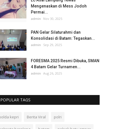
LC Asal Lampung Tewas
Mengenaskan di Mess Jodoh
Permai...
admin
Nov 30, 2025
PAN Gelar Silaturahmi dan
Konsolidasi di Batam: Tegaskan...
admin
Sep 29, 2025
FORESMA 2025 Resmi Dibuka, SMAN
4 Batam Gelar Turnamen...
admin
Aug 26, 2025
POPULAR TAGS
polda kepri
Berita Viral
polri