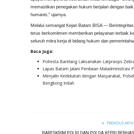
memastikan penegakan hukum berjalan dengan baik, b
humanis,” ujarnya.
Melalui semangat Kejari Batam BISA — Berintegrita
terus berkomitmen memberikan pelayanan terbaik k
seluruh mitra kerja di bidang hukum dan pemerintaha
Baca Juga:
Polresta Barelang Laksanakan Latpraops Zebr
Lapas Batam Jalani Penilaian Maladministrasi
Menjalin Kedekatan dengan Masyarakat, Polse
Bengkong Indah
PREVIOUS ARTI
BARESKRIM POLRI DAN POLDA KEPRI BERHAS