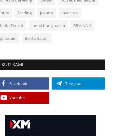
polresta barelang
batam
polsek batu ampar
Forex
Trading
Jakarta
Investasi
Berita Terkini
lanud hang nadim
BBM NAIK
bp batam
Berita Batam
IKUTI KAMI
Facebook
Telegram
Youtube