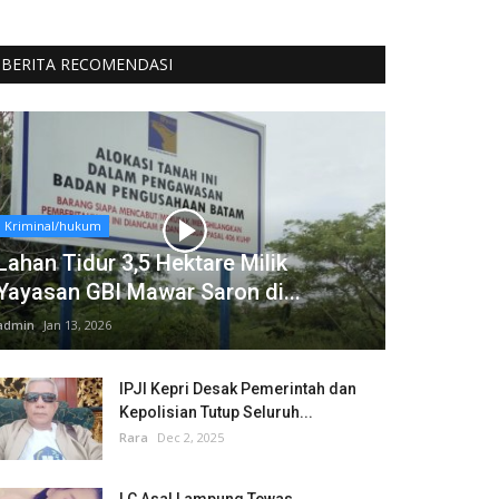
BERITA RECOMENDASI
Kriminal/hukum
Lahan Tidur 3,5 Hektare Milik
Yayasan GBI Mawar Saron di...
admin
Jan 13, 2026
IPJI Kepri Desak Pemerintah dan
Kepolisian Tutup Seluruh...
Rara
Dec 2, 2025