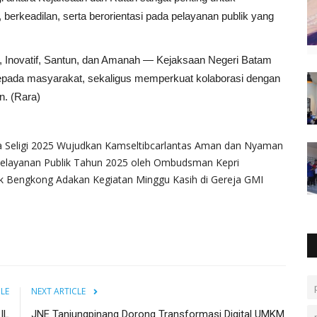
erkeadilan, serta berorientasi pada pelayanan publik yang
s, Inovatif, Santun, dan Amanah — Kejaksaan Negeri Batam
epada masyarakat, sekaligus memperkuat kolaborasi dengan
n. (Rara)
a Seligi 2025 Wujudkan Kamseltibcarlantas Aman dan Nyaman
 Pelayanan Publik Tahun 2025 oleh Ombudsman Kepri
k Bengkong Adakan Kegiatan Minggu Kasih di Gereja GMI
CLE
NEXT ARTICLE
IL
JNE Tanjungpinang Dorong Transformasi Digital UMKM