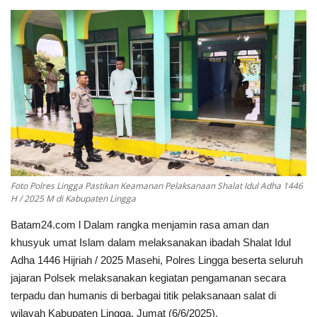
NASIONAL
INTERNASIONAL
TRAVEL
BISNIS
TEKNOLOGI
Foto Polres Lingga Pastikan Keamanan Pelaksanaan Shalat Idul Adha 1446
POLITIK
H / 2025 M di Kabupaten Lingga
Religion
Batam24.com l Dalam rangka menjamin rasa aman dan
khusyuk umat Islam dalam melaksanakan ibadah Shalat Idul
Opini
Adha 1446 Hijriah / 2025 Masehi, Polres Lingga beserta seluruh
jajaran Polsek melaksanakan kegiatan pengamanan secara
terpadu dan humanis di berbagai titik pelaksanaan salat di
wilayah Kabupaten Lingga, Jumat (6/6/2025).