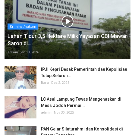
Kriminal/hukum
Lahan Tidur 3,5 Hektare Milik Yayasan GBI Mawar
Saron di...
admin
Jan 13, 2026
IPJI Kepri Desak Pemerintah dan Kepolisian
Tutup Seluruh...
Rara
Dec 2, 2025
LC Asal Lampung Tewas Mengenaskan di
Mess Jodoh Permai...
admin
Nov 30, 2025
PAN Gelar Silaturahmi dan Konsolidasi di