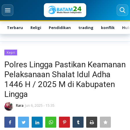
Terbaru
Religi
Pendidikan
trading
konflik
Hu
Login
Register
Kepri
Home
Polres Lingga Pastikan Keamanan
Pelaksanaan Shalat Idul Adha
Karir
1446 H / 2025 M di Kabupaten
Kontak
Lingga
BATAM
Rara
Jun 6, 2025 - 15:35
Kepri