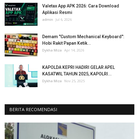
Valetax App APK 2026: Cara Download
Aplikasi Resmi
admin
Jul 6, 2026
Demam "Custom Mechanical Keyboard":
Hobi Rakit Papan Ketik...
Dykha Miza
Apr 14, 2026
KAPOLDA KEPRI HADIRI GELAR APEL
KASATWIL TAHUN 2025, KAPOLRI...
Dykha Miza
Nov 25, 2025
BERITA RECOMENDASI