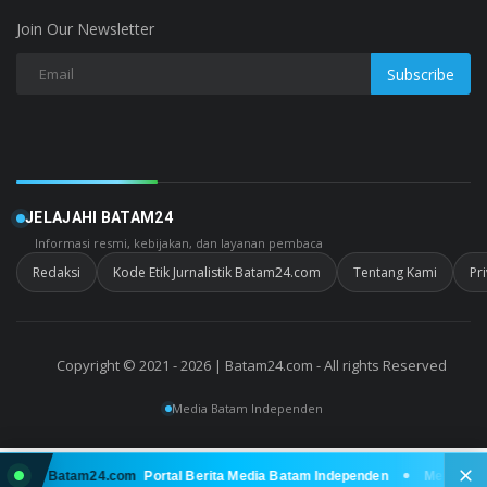
Join Our Newsletter
Subscribe
JELAJAHI BATAM24
Informasi resmi, kebijakan, dan layanan pembaca
Redaksi
Kode Etik Jurnalistik Batam24.com
Tentang Kami
Pr
Copyright © 2021 - 2026 | Batam24.com - All rights Reserved
Media Batam Independen
ang di Batam24.com
Portal Berita Media Batam Independen
Menyajikan 