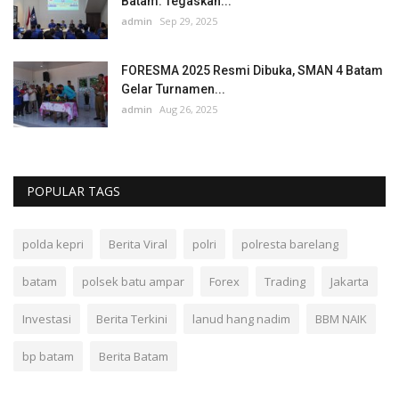
Batam: Tegaskan...
admin
Sep 29, 2025
FORESMA 2025 Resmi Dibuka, SMAN 4 Batam
Gelar Turnamen...
admin
Aug 26, 2025
POPULAR TAGS
polda kepri
Berita Viral
polri
polresta barelang
batam
polsek batu ampar
Forex
Trading
Jakarta
Investasi
Berita Terkini
lanud hang nadim
BBM NAIK
bp batam
Berita Batam