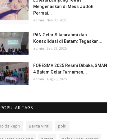
LC Asal Lampung Tewas
Mengenaskan di Mess Jodoh
Permai...
admin
Nov 30, 2025
PAN Gelar Silaturahmi dan
Konsolidasi di Batam: Tegaskan...
admin
Sep 29, 2025
FORESMA 2025 Resmi Dibuka, SMAN
4 Batam Gelar Turnamen...
admin
Aug 26, 2025
POPULAR TAGS
polda kepri
Berita Viral
polri