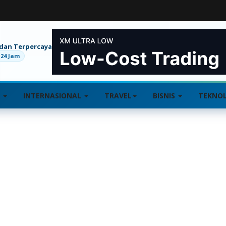
 dan Terpercaya
 24 Jam
L
INTERNASIONAL
TRAVEL
BISNIS
TEKNOL