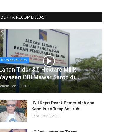
BERITA RECOMENDASI
Kriminal/hukum
Lahan Tidur 3,5 Hektare Milik
Yayasan GBI Mawar Saron di...
admin
Jan 13, 2026
IPJI Kepri Desak Pemerintah dan
Kepolisian Tutup Seluruh...
Rara
Dec 2, 2025