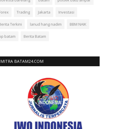
polresta barelang
batam
polsek batu ampar
Forex
Trading
Jakarta
Investasi
Berita Terkini
lanud hang nadim
BBM NAIK
bp batam
Berita Batam
MITRA BATAM24.COM