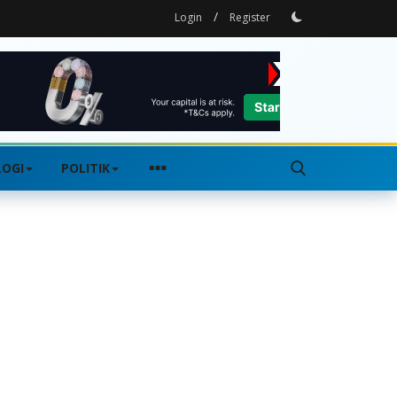
/
Login
Register
OGI
POLITIK