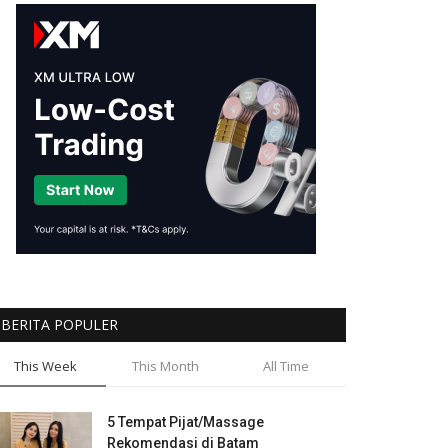
BERITA POPULER
This Week
This Month
All Time
5 Tempat Pijat/Massage
Rekomendasi di Batam