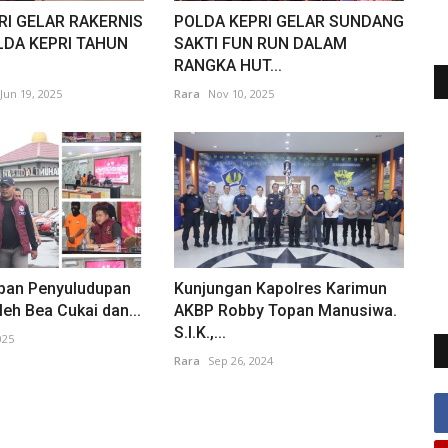
RI GELAR RAKERNIS
POLDA KEPRI GELAR SUNDANG
DA KEPRI TAHUN
SAKTI FUN RUN DALAM
RANGKA HUT...
Jun 19, 2025
Rara
Nov 10, 2025
pan Penyuludupan
Kunjungan Kapolres Karimun
leh Bea Cukai dan...
AKBP Robby Topan Manusiwa.
S.I.K.,...
025
Rara
Sep 26, 2024