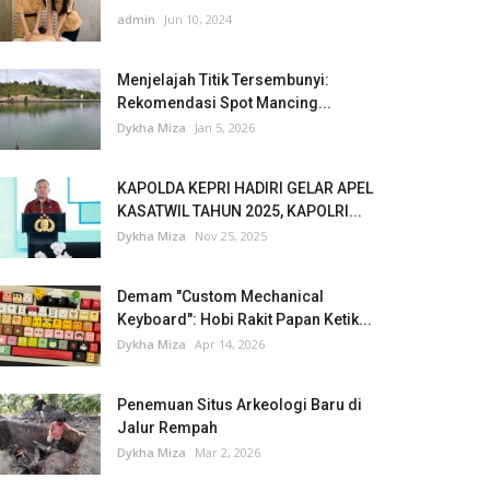
admin
Jun 10, 2024
Menjelajah Titik Tersembunyi:
Rekomendasi Spot Mancing...
Dykha Miza
Jan 5, 2026
KAPOLDA KEPRI HADIRI GELAR APEL
KASATWIL TAHUN 2025, KAPOLRI...
Dykha Miza
Nov 25, 2025
Demam "Custom Mechanical
Keyboard": Hobi Rakit Papan Ketik...
Dykha Miza
Apr 14, 2026
Penemuan Situs Arkeologi Baru di
Jalur Rempah
Dykha Miza
Mar 2, 2026