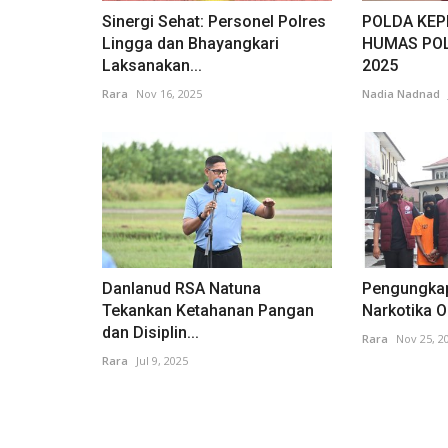
Sinergi Sehat: Personel Polres
POLDA KEP
Lingga dan Bhayangkari
HUMAS POL
Laksanakan...
2025
Rara
Nov 16, 2025
Nadia Nadnad
Danlanud RSA Natuna
Pengungka
Tekankan Ketahanan Pangan
Narkotika O
dan Disiplin...
Rara
Nov 25, 2
Rara
Jul 9, 2025